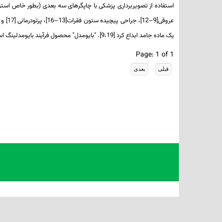
عروقی[9–12]، جراحی پیچیده ستون فقرات[13–16]، پرتودرمانی [17] و نرم افزار پردازش تصویربرداری
یک ماده جامد ابداع کرد [9،19]. "بایومدل" محصول فرآیند بایومدلینگ است و کپی دقیقی از آناتومی اسکن شده است.
Page: 1 of 1