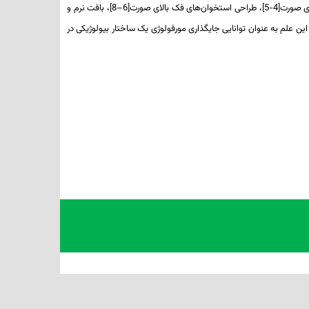
استفاده از تصویربرداری پزشکی با چاپگرهای سه بعدی (بطور خاص استریولیتوگرافی) برای کاربردهای جراحی بود، از جمله ایمپلنت‌های شخصی‌سازی‌شده‌ی جمجمه‌ی صورت[4-5]، طراحی استخوا‌ن‌های فک بالای صورت[6–8]، بافت نرم و
 این علم به عنوان توانایی جایگذاری مورفولوژی یک ساختار بیولوژیکی در