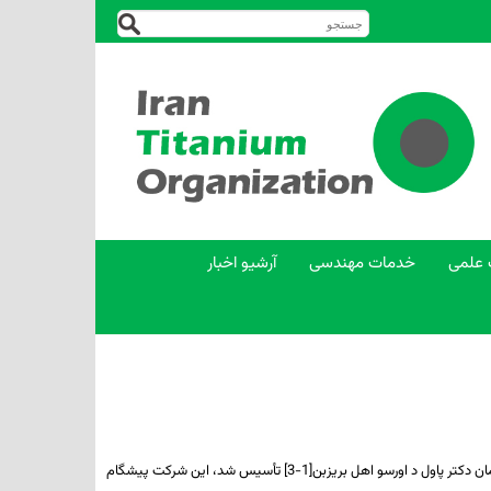
 علمی
خدمات مهندسی
آرشیو اخبار
یک شرکت تجهیزات پزشکی استرالیا است که دارای امکانات تولید و فروش در ملبورن است. این شرکت در سال 1996 از تحقیقات دکترای جراح آن زمان دکتر پاول د اورسو اهل بریزبن[1-3] تأسیس شد، این شرکت پیشگام