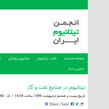
صفحه نخست
کتاب تیتانیوم
تیتانیوم پزشکی
ق
تماس با ما
تیتانیوم در صنایع نفت و گاز
تاريخ:بيست و هشتم ارديبهشت 1396 ساعت 14:54
|
کد : 60