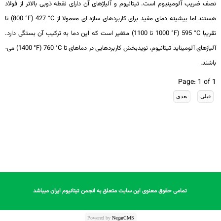
نصف ضریب آلومینیوم است. تیتانیوم و آلیاژهای آن دارای نقطه ذوبی بالاتر از فولاد
هستند اما بیشینه دمای مفید برای کاربردهای سازه­ ای معمولا از
°C
427 (
°F
800) تا
تقریبا
°C
595 (
°F
1000 تا 1100) متغیر است که این دما به ترکیب آن بستگی دارد.
آلیاژهای آلومیناید تیتانیوم، نویدبخش کاربردهایی در دماهای تا
°C
760 (
°F
1400) می­
باشند.
Page: 1 of 1
تمامی حقوق معنوی این سایت متعلق به انجمن تیتانیوم ایران میباشد
تمامی حقوق معنوی این سایت متعلق به انجمن تیتانیوم ایران میباشد
Powered by
NegarCMS