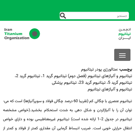
برچسب
:
متالورژی پودر تیتانیوم
تیتانیوم و آلیاژهای تیتانیوم (فصل دوم) تیتانیوم گرید 1، تیتانیوم گرید 2،
تیتانیوم گرید 5، تیتانیوم گرید 23، تیتانیوم پزشکی
تیتانیوم و آلیاژهای تیتانیوم
تیتانیوم عنصری با چگالی کم (تقریبا 60 درصد چگالی فولاد و سوپرآلیاژها) است که می­
توان آن را با آلیاژکردن و شکل دهی به شدت استحکام بخشید.(خواص مشخصه
تیتانیوم در جدول 2-1 ارائه شده است) تیتانیوم غیرمغناطیسی بوده و دارای خواص
انتقال حرارتی خوبی است. ضریب انبساط گرمایی آن مقداری کمتر از فولاد و کمتر از