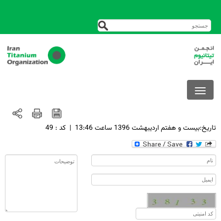
تاريخ:بيست و هفتم ارديبهشت 1396 ساعت 13:46
|
کد : 49